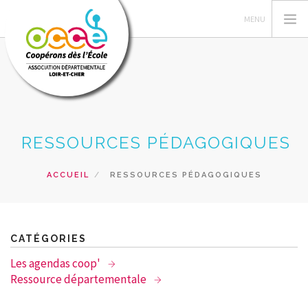
L'OCCE
RESSOURCES PÉDAGOGIQUES
GERER SA COOPERATIVE
ACTIONS PÉDAGOGIQUES
ACCUEIL
RESSOURCES PÉDAGOGIQUES
RESSOURCES PEDAGOGIQUES
FORMATIONS
PRETS ET SERVICES
CATÉGORIES
RECHERCHER
Les agendas coop'
Ressource départementale
CONTACT