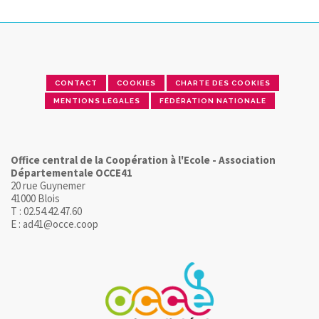
CONTACT
COOKIES
CHARTE DES COOKIES
MENTIONS LÉGALES
FÉDÉRATION NATIONALE
Office central de la Coopération à l'Ecole - Association
Départementale OCCE41
20 rue Guynemer
41000 Blois
T : 02.54.42.47.60
E : ad41@occe.coop