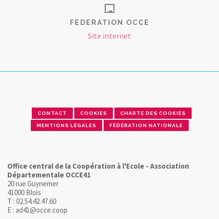
FEDERATION OCCE
Site internet
CONTACT
COOKIES
CHARTE DES COOKIES
MENTIONS LÉGALES
FÉDÉRATION NATIONALE
Office central de la Coopération à l'Ecole - Association
Départementale OCCE41
20 rue Guynemer
41000 Blois
T : 02.54.42.47.60
E : ad41@occe.coop