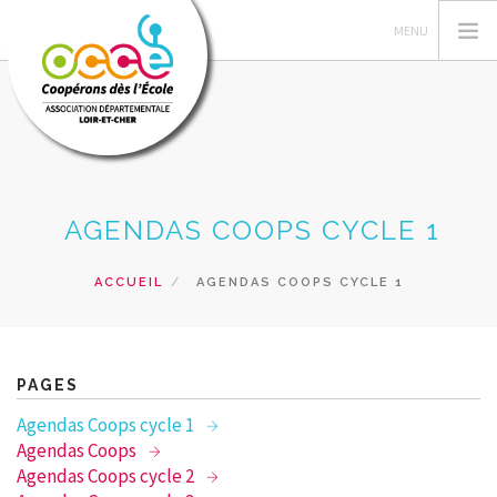
L'OCCE
AGENDAS COOPS CYCLE 1
GERER SA COOPERATIVE
ACTIONS PÉDAGOGIQUES
ACCUEIL
AGENDAS COOPS CYCLE 1
RESSOURCES PEDAGOGIQUES
FORMATIONS
PRETS ET SERVICES
PAGES
RECHERCHER
Agendas Coops cycle 1
Agendas Coops
CONTACT
Agendas Coops cycle 2