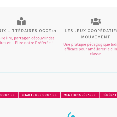
RIX LITTÉRAIRES OCCE41
LES JEUX COOPÉRATIF
MOUVEMENT
aire lire, partager, découvrir des
res et ... Elire notre Préférée !
Une pratique pédagogique lud
efficace pour améliorer le cli
classe.
COOKIES
CHARTE DES COOKIES
MENTIONS LÉGALES
FÉDÉRAT